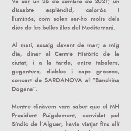
Va ser un 26 de sembre de 2021; un
dissabte esplèndid, calorós i
lluminós,
com solen ser-ho molts dels
dies de les belles illes del Mediterrani.
Al matí, assaig davant de mar; a mig
dia, dinar al Centre Històric de la
ciutat; i a la tarda, entre tabalers,
geganters, diables i caps grossos,
concert de SARDANOVA
al “
Banchina
Dogana
“
.
Mentre dinàvem vam saber que el MH
President Puigdemont,
convidat pel
Síndic de l’Alguer,
havia viatjat fins allí